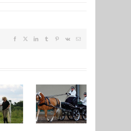
Facebook
X
LinkedIn
Tumblr
Pinterest
Vk
E-
mail
Franka
Ritske