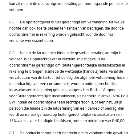
kan zijn, dient de opdrachtgever betaling per ommegaande per bank te
voldoen.
6.5 De opdrachtgever is niet gerechtigd om verrekening, uit welke
hoofde dan ook, toe te passen ten aanzien van bedragen, die door de
opdrachtnemer in rekening worden gebracht voor de door haar
verrichte werkzaamheden.
6.6
Indien de factuur niet binnen de gestelde betalingstermijn is
voldaan, is de opdrachtgever in verzuim. In dat geval is de
opdrachtnemer gerechtigd om (buiten)gerechtelijke incassokosten in
rekening te brengen alsmede de wettelijke (handels)rente, vanaf de
vervaldatum van de factuur tot de dag der algehele voldoening. Indien
de opdrachtgever een consument is, worden buitengerechtelijke
incassokosten in rekening gebracht volgens Het Besluit Vergoeding
voor Buitengerechtelijke Incassokosten, als bedoeld in artikel 6:96 lid 4
BW. Indien de opdrachtgever een rechtspersoon is, of een natuurlijk
persoon die handelt in de uitoefening van een beroep of bedrag, dan
wordt aanspraak gemaakt op buitengerechtelijke incassokosten van
15% van de verschuldigde hoofdsom, met een minimum van € 40,00.
6.7 De opdrachtnemer heeft het recht om in voorkomende gevallen