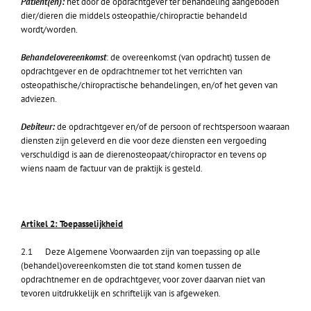
Patiënt(en):
het door de opdrachtgever ter behandeling aangeboden
dier/dieren die middels osteopathie/chiropractie behandeld
wordt/worden.
Behandelovereenkomst
: de overeenkomst (van opdracht) tussen de
opdrachtgever en de opdrachtnemer tot het verrichten van
osteopathische/chiropractische behandelingen, en/of het geven van
adviezen.
Debiteur:
de opdrachtgever en/of de persoon of rechtspersoon waaraan
diensten zijn geleverd en die voor deze diensten een vergoeding
verschuldigd is aan de dierenosteopaat/chiropractor en tevens op
wiens naam de factuur van de praktijk is gesteld.
Artikel 2: Toepasselijkheid
2.1 Deze Algemene Voorwaarden zijn van toepassing op alle
(behandel)overeenkomsten die tot stand komen tussen de
opdrachtnemer en de opdrachtgever, voor zover daarvan niet van
tevoren uitdrukkelijk en schriftelijk van is afgeweken.