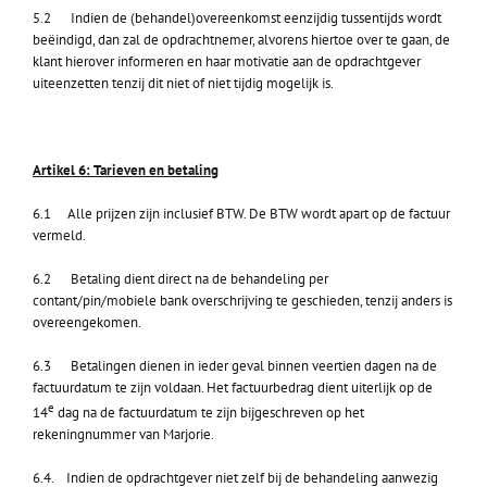
5.2 Indien de (behandel)overeenkomst eenzijdig tussentijds wordt
beëindigd, dan zal de opdrachtnemer, alvorens hiertoe over te gaan, de
klant hierover informeren en haar motivatie aan de opdrachtgever
uiteenzetten tenzij dit niet of niet tijdig mogelijk is.
Artikel 6: Tarieven en betaling
6.1 Alle prijzen zijn inclusief BTW. De BTW wordt apart op de factuur
vermeld.
6.2 Betaling dient direct na de behandeling per
contant/pin/mobiele bank overschrijving te geschieden, tenzij anders is
overeengekomen.
6.3 Betalingen dienen in ieder geval binnen veertien dagen na de
factuurdatum te zijn voldaan. Het factuurbedrag dient uiterlijk op de
e
14
dag na de factuurdatum te zijn bijgeschreven op het
rekeningnummer van Marjorie.
6.4. Indien de opdrachtgever niet zelf bij de behandeling aanwezig