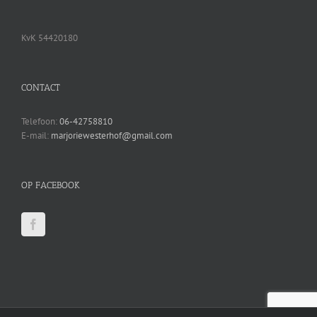
KvK 54420180
CONTACT
Telefoon:
06-42758810
E-mail:
marjoriewesterhof@gmail.com
OP FACEBOOK