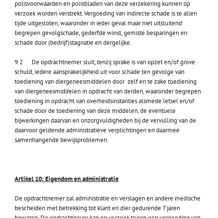
polisvoorwaarden en polisbladen van deze verzekering kunnen op
verzoek worden verstrekt. Vergoeding van indirecte schade is te allen
tijde uitgesloten, waaronder in ieder geval maar niet uitsluitend
begrepen gevolgschade, gederfde winst, gemiste besparingen en
schade door (bedrijf)stagnatie en dergelijke.
9.2 De opdrachtnemer sluit, tenzij sprake is van opzet en/of grove
schuld, iedere aansprakelijkheid uit voor schade ten gevolge van
toediening van diergeneesmiddelen door zelf en te zake toediening
van diergeneesmiddelen in opdracht van derden, waaronder begrepen
toediening in opdracht van overheidsinstanties alsmede letsel en/of
schade door de toediening van deze middelen, de eventuele
bijwerkingen daarvan en onzorgvuldigheden bij de vervulling van de
daarvoor geldende administratieve verplichtingen en daarmee
samenhangende bewijsproblemen.
Artikel 10: Eigendom en administratie
De opdrachtnemer zal administratie en verslagen en andere medische
bescheiden met betrekking tot klant en dier gedurende 7 jaren
bewaren. De opdrachtgever kan op verzoek tegen een vergoeding van