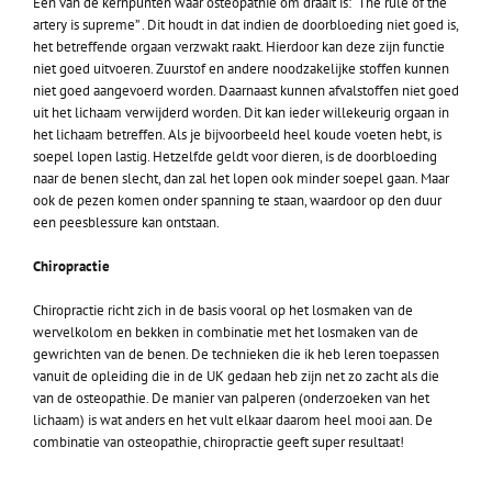
Een van de kernpunten waar osteopathie om draait is: “The rule of the
artery is supreme” . Dit houdt in dat indien de doorbloeding niet goed is,
het betreffende orgaan verzwakt raakt. Hierdoor kan deze zijn functie
niet goed uitvoeren. Zuurstof en andere noodzakelijke stoffen kunnen
niet goed aangevoerd worden. Daarnaast kunnen afvalstoffen niet goed
uit het lichaam verwijderd worden. Dit kan ieder willekeurig orgaan in
het lichaam betreffen. Als je bijvoorbeeld heel koude voeten hebt, is
soepel lopen lastig. Hetzelfde geldt voor dieren, is de doorbloeding
naar de benen slecht, dan zal het lopen ook minder soepel gaan. Maar
ook de pezen komen onder spanning te staan, waardoor op den duur
een peesblessure kan ontstaan.
Chiropractie
Chiropractie richt zich in de basis vooral op het losmaken van de
wervelkolom en bekken in combinatie met het losmaken van de
gewrichten van de benen. De technieken die ik heb leren toepassen
vanuit de opleiding die in de UK gedaan heb zijn net zo zacht als die
van de osteopathie. De manier van palperen (onderzoeken van het
lichaam) is wat anders en het vult elkaar daarom heel mooi aan. De
combinatie van osteopathie, chiropractie geeft super resultaat!