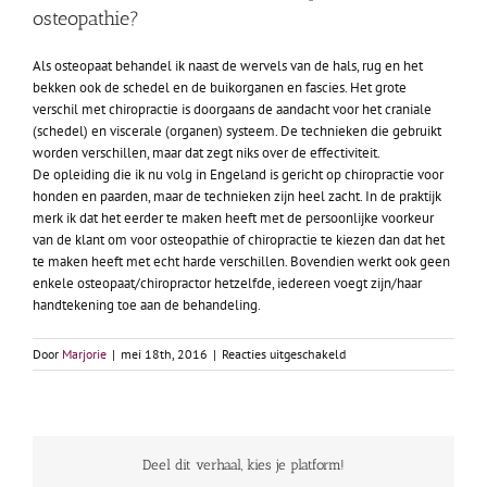
osteopathie?
Als osteopaat behandel ik naast de wervels van de hals, rug en het
bekken ook de schedel en de buikorganen en fascies. Het grote
verschil met chiropractie is doorgaans de aandacht voor het craniale
(schedel) en viscerale (organen) systeem. De technieken die gebruikt
worden verschillen, maar dat zegt niks over de effectiviteit.
De opleiding die ik nu volg in Engeland is gericht op chiropractie voor
honden en paarden, maar de technieken zijn heel zacht. In de praktijk
merk ik dat het eerder te maken heeft met de persoonlijke voorkeur
van de klant om voor osteopathie of chiropractie te kiezen dan dat het
te maken heeft met echt harde verschillen. Bovendien werkt ook geen
enkele osteopaat/chiropractor hetzelfde, iedereen voegt zijn/haar
handtekening toe aan de behandeling.
voor
Door
Marjorie
|
mei 18th, 2016
|
Reacties uitgeschakeld
Wat
is
het
verschil
tussen
Deel dit verhaal, kies je platform!
chiropractie