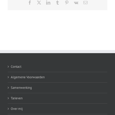
en
Facebook
X
LinkedIn
Tumblr
Pinterest
Vk
E-
osteopathie?
mail
Contact
Algemene Voorwaarden
Samenwerking
Tarieven
Over mij