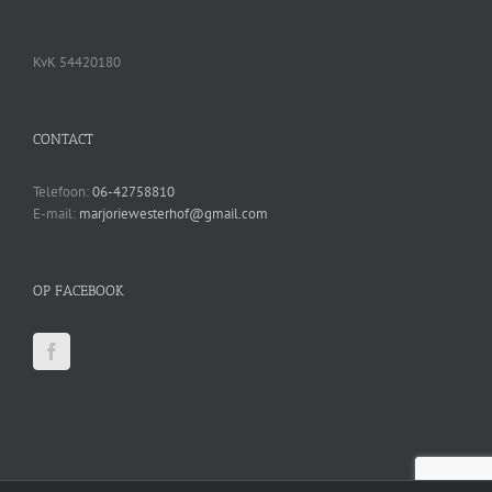
KvK 54420180
CONTACT
Telefoon:
06-42758810
E-mail:
marjoriewesterhof@gmail.com
OP FACEBOOK