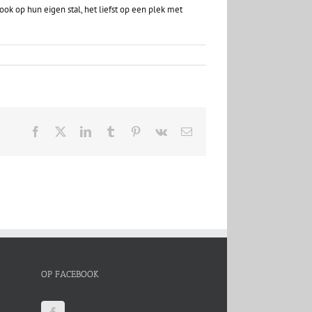
ok op hun eigen stal, het liefst op een plek met
Facebook
X
LinkedIn
Tumblr
Pinterest
Vk
E-
mail
OP FACEBOOK