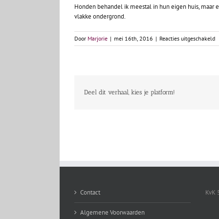
Honden behandel ik meestal in hun eigen huis, maar er
vlakke ondergrond.
v
Door
Marjorie
|
mei 16th, 2016
|
Reacties uitgeschakeld
W
w
m
h
o
p
Deel dit verhaal, kies je platform!
b
Contact
KvK 
Algemene Voorwaarden